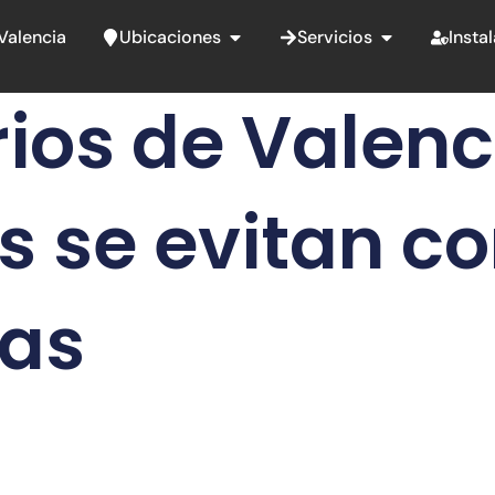
Abrir Ubicaciones
Abrir Servicio
Valencia
Ubicaciones
Servicios
Insta
rios de Valen
 se evitan co
as