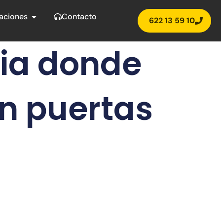
s
Abrir Instalaciones
laciones
Contacto
622 13 59 10
cia donde
n puertas