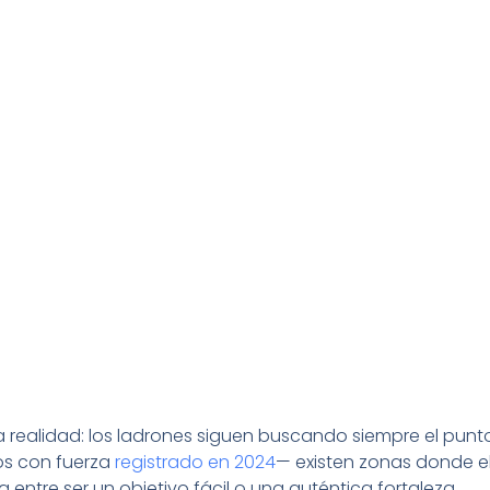
a realidad: los ladrones siguen buscando siempre el punto
os con fuerza
registrado en 2024
— existen zonas donde el
 entre ser un objetivo fácil o una auténtica fortaleza.