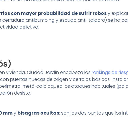
rrios con mayor probabilidad de sufrir robos
y explica
 cerradura antibumping y escudo anti-taladro) se ha con
tividad delictiva.
ós)
en vivienda, Ciudad Jardín encabeza los
rankings de ries
l con puertas huecas de origen y cerrojos básicos. Insta
zo perimetral metálico bloquea los ataques habituales (
ladrón desista.
20 mm
y
bisagras ocultas
; son los dos puntos que los in