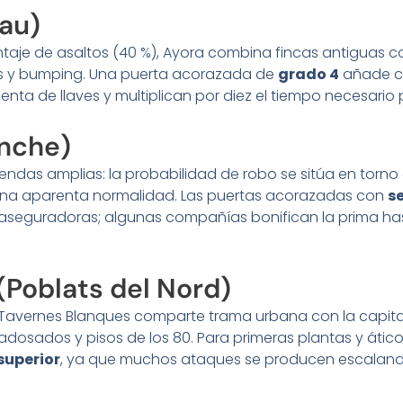
rau)
je de asaltos (40 %), Ayora combina fincas antiguas co
es y bumping. Una puerta acorazada de
grado 4
añade c
enta de llaves y multiplican por diez el tiempo necesario p
anche)
endas amplias: la probabilidad de robo se sitúa en torno
zona aparenta normalidad. Las puertas acorazadas con
s
seguradoras; algunas compañías bonifican la prima hasta
(Poblats del Nord)
Tavernes Blanques comparte trama urbana con la capital
ts adosados y pisos de los 80. Para primeras plantas y 
superior
, ya que muchos ataques se producen escalando