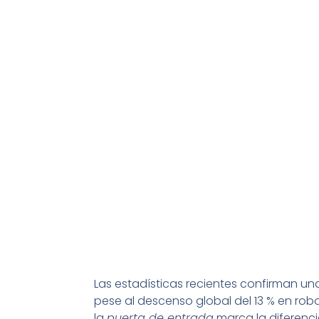
Las estadísticas recientes confirman un
pese al descenso global del 13 % en rob
la
puerta de entrada
marca la diferencia