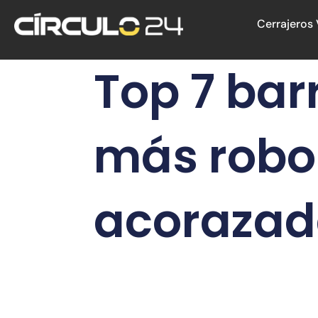
Ir
Cerrajeros 
al
contenido
Top 7 bar
más robos
acorazad