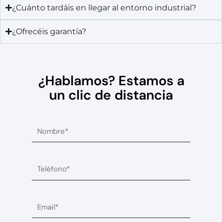
¿Cuánto tardáis en llegar al entorno industrial?
¿Ofrecéis garantía?
¿Hablamos? Estamos a
un clic de distancia
N
o
m
b
T
r
e
e
l
é
E
f
m
o
a