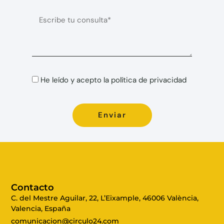
n
i
o
M
l
e
*
n
s
a
j
e
P
He leído y acepto la política de privacidad
*
r
i
v
Enviar
a
c
i
d
a
d
Contacto
C. del Mestre Aguilar, 22, L’Eixample, 46006 València,
Valencia, España
comunicacion@circulo24.com