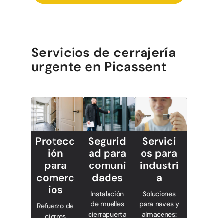
Servicios de cerrajería
urgente en Picassent
Segurid
Protecc
Servici
ad para
ión
os para
comuni
para
industri
dades
comerc
a
ios
Instalación
Soluciones
de muelles
para naves y
Refuerzo de
cierrapuerta
almacenes:
cierres