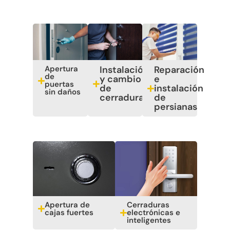
Apertura
Instalación
Reparación
de
y cambio
e
puertas
de
instalación
sin daños
cerraduras
de
persianas
Apertura de
Cerraduras
cajas fuertes
electrónicas e
inteligentes