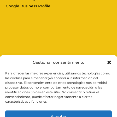
Google Business Profile
Gestionar consentimiento
Para ofrecer las mejores experiencias, utilizamos tecnologías como
Expertos en cerrajería en
Valencia
, ofrecemos
las cookies para almacenar y/o acceder a la información del
soluciones rápidas y efectivas las 24 horas del día.
dispositivo. El consentimiento de estas tecnologías nos permitirá
Desde aperturas de puertas y reparación de persianas
procesar datos como el comportamiento de navegación o las
hasta la instalación de cerraduras inteligentes,
identificaciones únicas en este sitio. No consentir o retirar el
garantizamos tu seguridad con un servicio profesional
consentimiento, puede afectar negativamente a ciertas
y cercano. Confía en nosotros para cuidar de tu
características y funciones.
tranquilidad.
Aceptar