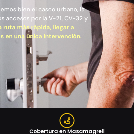
emos bien el casco urbano, la
os accesos por la V-21, CV-32 y
la ruta más rápida, llegar a
s en una única intervención.
Cobertura en Masamagrell