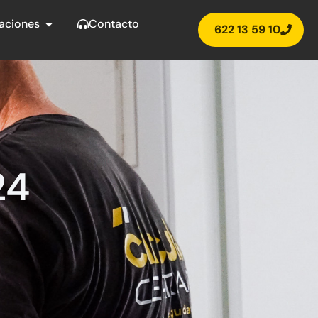
s
Abrir Instalaciones
laciones
Contacto
622 13 59 10
24