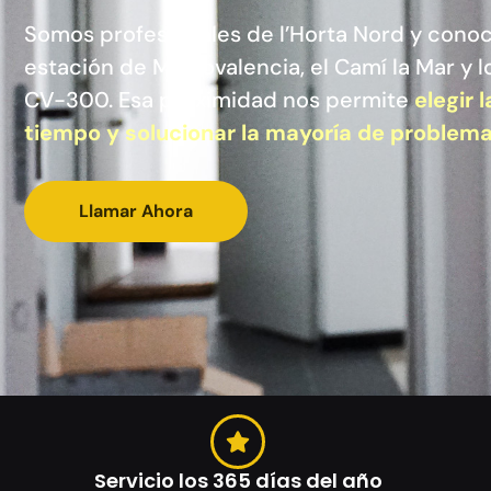
Somos profesionales de l’Horta Nord y conoc
estación de Metrovalencia, el Camí la Mar y l
CV-300. Esa proximidad nos permite
elegir 
tiempo y solucionar la mayoría de problema
Llamar Ahora
Servicio los 365 días del año