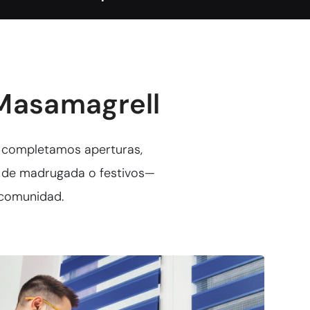
 Masamagrell
sí completamos aperturas,
n de madrugada o festivos—
u comunidad.