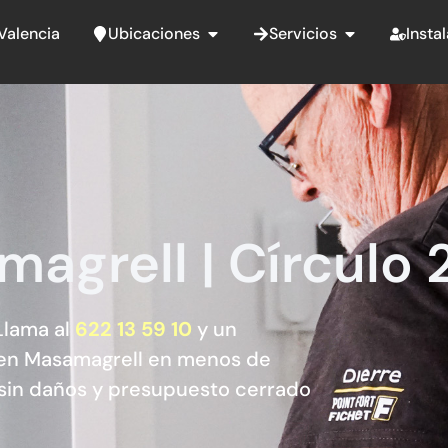
Abrir Ubicaciones
Abrir Servicio
Valencia
Ubicaciones
Servicios
Insta
agrell | Círculo 
Llama al
622 13 59 10
y un
a en Masamagrell en menos de
sin daños y presupuesto cerrado