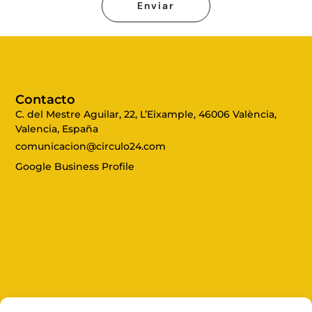
Enviar
a
c
i
d
a
d
Contacto
C. del Mestre Aguilar, 22, L’Eixample, 46006 València,
Valencia, España
comunicacion@circulo24.com
Google Business Profile