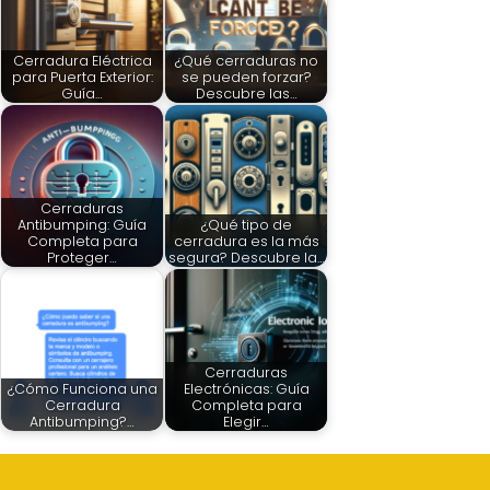
Cerradura Eléctrica
¿Qué cerraduras no
para Puerta Exterior:
se pueden forzar?
Guía…
Descubre las…
Cerraduras
Antibumping: Guía
¿Qué tipo de
Completa para
cerradura es la más
Proteger…
segura? Descubre la…
Cerraduras
¿Cómo Funciona una
Electrónicas: Guía
Cerradura
Completa para
Antibumping?…
Elegir…