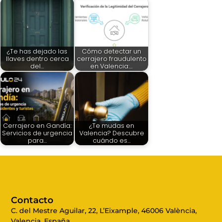
¿Te has dejado las
Cómo detectar un
llaves dentro cerca
cerrajero fraudulento
del…
en Valencia:…
Cerrajero en Gandía:
¿Te mudas en
Servicios de urgencia
Valencia? Descubre
para…
cuándo es…
Contacto
C. del Mestre Aguilar, 22, L’Eixample, 46006 València,
Valencia, España