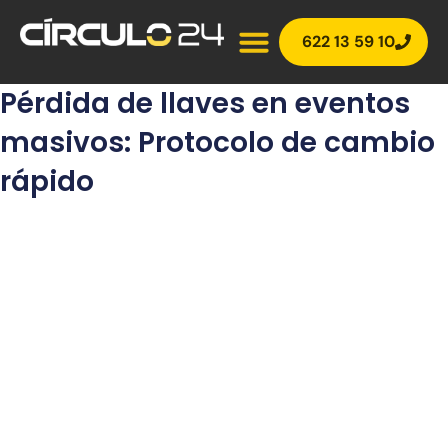
Ir
al
622 13 59 10
contenido
Pérdida de llaves en eventos
masivos: Protocolo de cambio
rápido