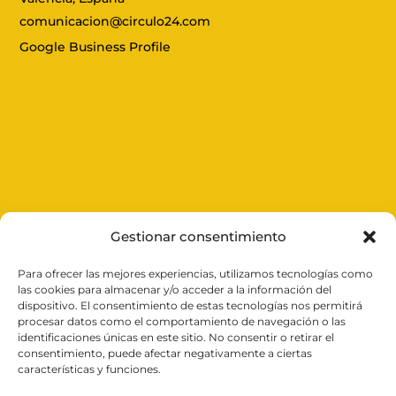
comunicacion@circulo24.com
Google Business Profile
Gestionar consentimiento
Para ofrecer las mejores experiencias, utilizamos tecnologías como
Expertos en cerrajería en
Valencia
, ofrecemos
las cookies para almacenar y/o acceder a la información del
soluciones rápidas y efectivas las 24 horas del día.
dispositivo. El consentimiento de estas tecnologías nos permitirá
Desde aperturas de puertas y reparación de persianas
procesar datos como el comportamiento de navegación o las
hasta la instalación de cerraduras inteligentes,
identificaciones únicas en este sitio. No consentir o retirar el
garantizamos tu seguridad con un servicio profesional
consentimiento, puede afectar negativamente a ciertas
y cercano. Confía en nosotros para cuidar de tu
características y funciones.
tranquilidad.