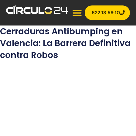
Ir
al
622 13 59 10
contenido
Cerraduras Antibumping en
Valencia: La Barrera Definitiva
contra Robos