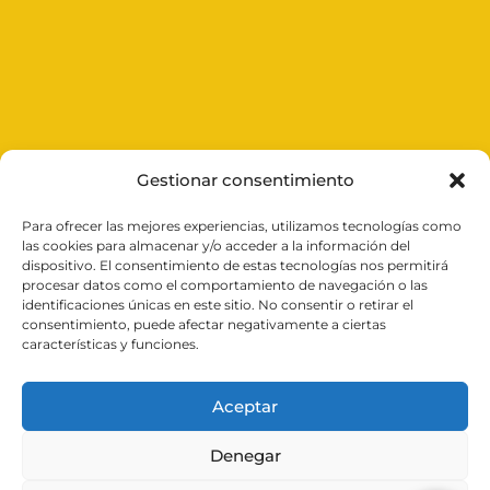
Gestionar consentimiento
Para ofrecer las mejores experiencias, utilizamos tecnologías como
Expertos en cerrajería en
Valencia
, ofrecemos
las cookies para almacenar y/o acceder a la información del
soluciones rápidas y efectivas las 24 horas del día.
dispositivo. El consentimiento de estas tecnologías nos permitirá
Desde aperturas de puertas y reparación de persianas
procesar datos como el comportamiento de navegación o las
hasta la instalación de cerraduras inteligentes,
identificaciones únicas en este sitio. No consentir o retirar el
garantizamos tu seguridad con un servicio profesional
consentimiento, puede afectar negativamente a ciertas
y cercano. Confía en nosotros para cuidar de tu
características y funciones.
tranquilidad.
Aceptar
Círculo24 es una empresa colaboradora con Trankey y
Cerrakey
cerrajeros en Madrid.
Denegar