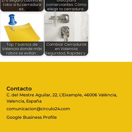
¿Tu seguro cubrirá el
Guía para
robo si tu cerradura
comerciantes: Cómo
es…
elegir la cerradura…
Top 7 barrios de
Cambiar Cerraduras
Valencia donde más
en Valencia:
robos se evitan…
Seguridad, Rapidez y…
Contacto
C. del Mestre Aguilar, 22, L’Eixample, 46006 València,
Valencia, España
comunicacion@circulo24.com
Google Business Profile