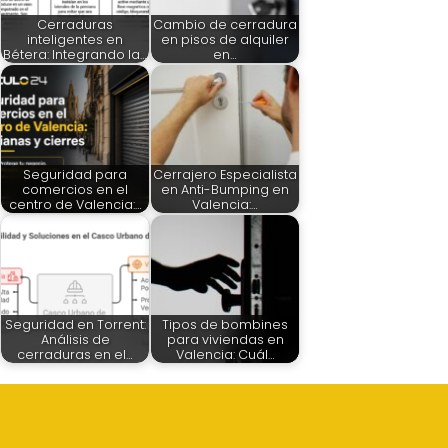
Cerraduras
Cambio de cerradura
inteligentes en
en pisos de alquiler
Bétera: Integrando la…
en…
Seguridad para
Cerrajero Especialista
comercios en el
en Anti-Bumping en
centro de Valencia:…
Valencia:…
Seguridad en Torrent:
Tipos de bombines
Análisis de
para viviendas en
cerraduras en el…
Valencia: Cuál…