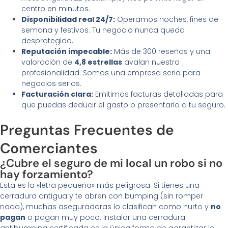
centro en minutos.
Disponibilidad real 24/7:
Operamos noches, fines de
semana y festivos. Tu negocio nunca queda
desprotegido.
Reputación impecable:
Más de 300 reseñas y una
valoración de
4,8 estrellas
avalan nuestra
profesionalidad. Somos una empresa seria para
negocios serios.
Facturación clara:
Emitimos facturas detalladas para
que puedas deducir el gasto o presentarlo a tu seguro.
Preguntas Frecuentes de
Comerciantes
¿Cubre el seguro de mi local un robo si no
hay forzamiento?
Esta es la «letra pequeña» más peligrosa. Si tienes una
cerradura antigua y te abren con bumping (sin romper
nada), muchas aseguradoras lo clasifican como hurto y
no
pagan
o pagan muy poco. Instalar una cerradura
antibumping certificada es la única forma de garantizar la