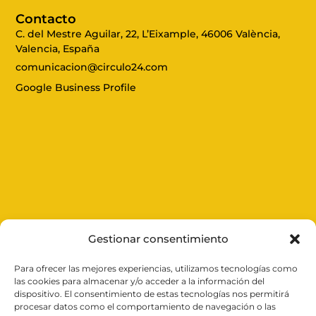
Contacto
C. del Mestre Aguilar, 22, L’Eixample, 46006 València,
Valencia, España
comunicacion@circulo24.com
Google Business Profile
Gestionar consentimiento
Para ofrecer las mejores experiencias, utilizamos tecnologías como
Expertos en cerrajería en
Valencia
, ofrecemos
las cookies para almacenar y/o acceder a la información del
soluciones rápidas y efectivas las 24 horas del día.
dispositivo. El consentimiento de estas tecnologías nos permitirá
Desde aperturas de puertas y reparación de persianas
procesar datos como el comportamiento de navegación o las
hasta la instalación de cerraduras inteligentes,