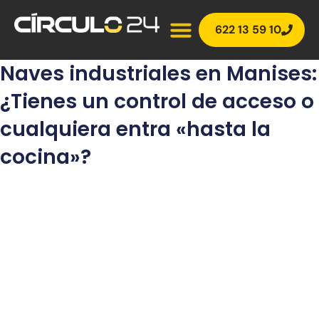
Ir
al
622 13 59 10
contenido
Naves industriales en Manises:
¿Tienes un control de acceso o
cualquiera entra «hasta la
cocina»?