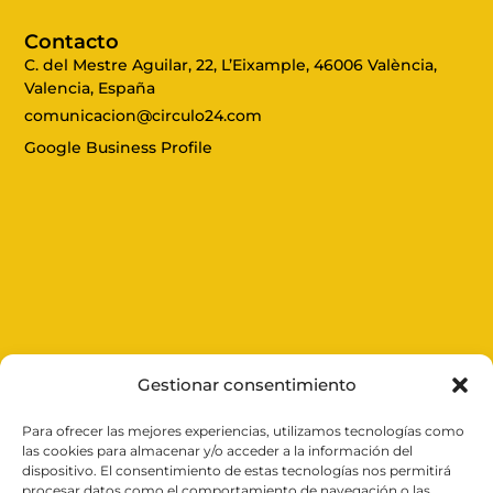
Contacto
C. del Mestre Aguilar, 22, L’Eixample, 46006 València,
Valencia, España
comunicacion@circulo24.com
Google Business Profile
Gestionar consentimiento
Para ofrecer las mejores experiencias, utilizamos tecnologías como
Expertos en cerrajería en
Valencia
, ofrecemos
las cookies para almacenar y/o acceder a la información del
soluciones rápidas y efectivas las 24 horas del día.
dispositivo. El consentimiento de estas tecnologías nos permitirá
Desde aperturas de puertas y reparación de persianas
procesar datos como el comportamiento de navegación o las