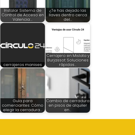
Instalar Sistema de
¿Te has dejado las
Control de Acceso en
llaves dentro cerca
Valencia:…
del…
Cerrajero en Mislata y
Burjassot: Soluciones
cerrajeros manises
rápidas…
Guía para
Cambio de cerradura
comerciantes: Cómo
en pisos de alquiler
elegir la cerradura…
en…